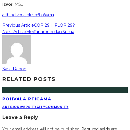
Izvor:
MSU
art
biodiverzitet
izložba
šuma
Previous Article
COP 29 ili FLOP 29?
Next Article
Međunarodni dan šuma
Sasa Danon
RELATED POSTS
POHVALA PTICAMA
ART
BIODIVERSITY
CITY
COMMUNITY
Leave a Reply
Your email address will not be published.
Required fields are