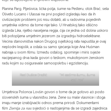
Planina Parg, Plješivica, lička polja, šume na Pešteru, otok Brač, sela
Oliveto Lucano i Ulassai na prvi pogled izgledaju kao da ih
civilizacijski problemi još nisu dotakli, ali u radovima pojedinih
umjetnika vidimo da tome nije tako. U Hrvatskoj tako idilično
izgleda Lika, rijetko naseljena regija, čija će jedna od dolina uskoro
biti potopljena umjetnim jezerom za izgradnju hidroelektrane.
Većina stanovništva nakon Drugog svjetskog rata napustila je ovaj
neplodni krajolik, a ostala su samo sjećanja koje Ana Hušman
nabraja u svom filmu. Između ostalog, spominje i miris svježe
nacijepanog drva kada govori o teškom, mukotrpnom ženskom
radu kojim su osiguravale samoopskrbu i egzistenciju.
Rad Dušice Dražić:
“Mi sadimo šumu, šuma
sadi nas”
Umjetnica Polonca Lovšin govori o tome da je gotovo 40 posto
slovenskih šuma u vlasništvu žena. Žene su male vlasnice i stoga
imaju manje izrabljivački odnos prema prirodi. Dokumentarni
film
Zemlja za nas
svjedoči o nastojanjima da se izgradi zajednica