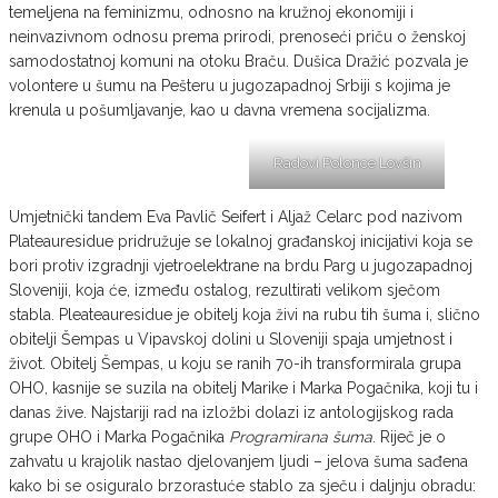
temeljena na feminizmu, odnosno na kružnoj ekonomiji i
neinvazivnom odnosu prema prirodi, prenoseći priču o ženskoj
samodostatnoj komuni na otoku Braču. Dušica Dražić pozvala je
volontere u šumu na Pešteru u jugozapadnoj Srbiji s kojima je
krenula u pošumljavanje, kao u davna vremena socijalizma.
Radovi Polonce Lovšin
Umjetnički tandem Eva Pavlič Seifert i Aljaž Celarc pod nazivom
Plateauresidue pridružuje se lokalnoj građanskoj inicijativi koja se
bori protiv izgradnji vjetroelektrane na brdu Parg u jugozapadnoj
Sloveniji, koja će, između ostalog, rezultirati velikom sječom
stabla. Pleateauresidue je obitelj koja živi na rubu tih šuma i, slično
obitelji Šempas u Vipavskoj dolini u Sloveniji spaja umjetnost i
život. Obitelj Šempas, u koju se ranih 70-ih transformirala grupa
OHO, kasnije se suzila na obitelj Marike i Marka Pogačnika, koji tu i
danas žive. Najstariji rad na izložbi dolazi iz antologijskog rada
grupe OHO i Marka Pogačnika
Programirana šuma
. Riječ je o
zahvatu u krajolik nastao djelovanjem ljudi – jelova šuma sađena
kako bi se osiguralo brzorastuće stablo za sječu i daljnju obradu: