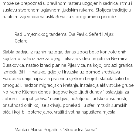
može se prepoznati u pravilnom rasteru uzgojenih sadnica, ritmu i
sustavu stvorenom uglavnom ljudskim rukama. Stoljeća tradicije u
ruralnim zajednicama usklađena su s programima prirode.
Rad Umjetničkog tandema: Eva Pavlič Seifert i Aljaž
Celarc
Stabla padaju iz raznih razloga, danas zbog bolje kontrole onih
koji tamo traže izlaze za bijeg. Takav je video umjetnika Nermina
Durakovića, nastao iznad planine Plješivica, na kojoj prolazi granica
između BiH i Hrvatske, gdje je Hrvatska uz pomoć sredstava
Europske unije napravila prazninu sječom brojnih stabala kako bi
omogućili nadzor migracijskih kretanja. Instalacija aktivističke grupe
No Name Kitchen donosi tragove koje „ljudi duhovi“ ostavljaju za
sobom – poput „arhiva“ nevidljive, neželjene ljudske prisutnosti,
prisutnosti onih koji se skrivaju ponekad i u sferi mitskih šumskih
bića i koji bi, potencijalno, vratili život na napuštena mjesta.
Marika i Marko Pogačnik “Slobodna šuma”