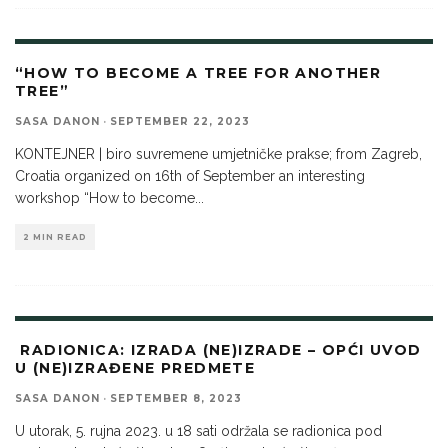
“HOW TO BECOME A TREE FOR ANOTHER
TREE”
SASA DANON
·
SEPTEMBER 22, 2023
KONTEJNER | biro suvremene umjetničke prakse; from Zagreb,
Croatia organized on 16th of September an interesting
workshop “How to become
...
2 MIN READ
RADIONICA: IZRADA (NE)IZRADE – OPĆI UVOD
U (NE)IZRAĐENE PREDMETE
SASA DANON
·
SEPTEMBER 8, 2023
U utorak, 5. rujna 2023. u 18 sati održala se radionica pod