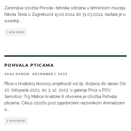
Zanimljiva izložba Priroda i tehnika održana u tehničkom muzeju
Nikola Tesla u Zagrebuod 15.02.2024 do 31.03.2024, nastala je u
suradnji
...
1 MIN READ
POHVALA PTICAMA
SASA DANON
·
DECEMBER 1, 2023
Ptice u hrvatskoj likovnoj umjetnosti od 19. stoljeća do danas Od
20. listopada 2023. do 3. 12. 2023. u galerija Prica u POU
Samobor, Trg Matice hrvatske 6 otvorena je izložba Pohvala
pticama. Ciklus izložbi pod zajedničkim nazivnikom Animalizam
u
...
2 MIN READ