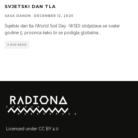
SVJETSKI DAN TLA
SASA DANON
·
DECEMBER 12, 2025
Svjetski dan tla (World Soil Day -WSD) obilježava se svake
godine 5. prosinca kako bi se podigla globalna
...
3 MIN READ
Licensed
under
CC BY 4.0