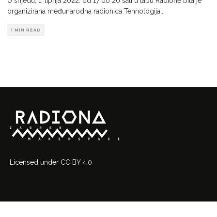
U srijedu, 1. lipnja 2022. od 17 do 20 sati u labu Radione bila je
organizirana međunarodna radionica Tehnologija
...
1 MIN READ
Licensed
under
CC BY 4.0